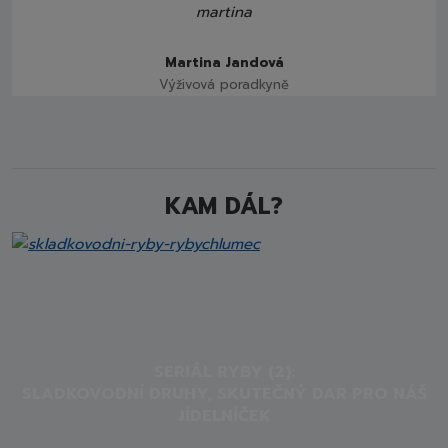
Martina Jandová
Výživová poradkyně
KAM DÁL?
SERIÁL RYBY (2):
SLADKOVODNÍ DRUHY, SKUTEČNÝ DAR PRO NÁŠ
JÍDELNÍČEK