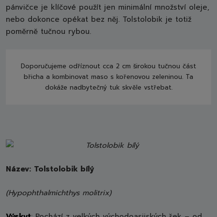
pánvičce je klíčové použít jen minimální množství oleje,
nebo dokonce opékat bez něj. Tolstolobik je totiž
poměrně tučnou rybou.
Doporučujeme odříznout cca 2 cm širokou tučnou část
břicha a kombinovat maso s kořenovou zeleninou. Ta
dokáže nadbytečný tuk skvěle vstřebat.
Název:
Tolstolobik bílý
(Hypophthalmichthys molitrix)
Výskyt
: Pochází z velkých východoasijských řek – od