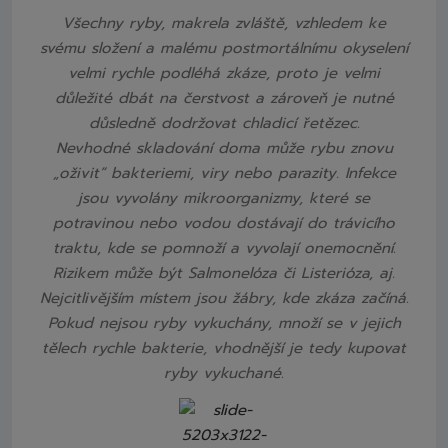
Všechny ryby, makrela zvláště, vzhledem ke
svému složení a malému postmortálnímu okyselení
velmi rychle podléhá zkáze, proto je velmi
důležité dbát na čerstvost a zároveň je nutné
důsledně dodržovat chladicí řetězec.
Nevhodné skladování doma může rybu znovu
„oživit“ bakteriemi, viry nebo parazity. Infekce
jsou vyvolány mikroorganizmy, které se
potravinou nebo vodou dostávají do trávicího
traktu, kde se pomnoží a vyvolají onemocnění.
Rizikem může být Salmonelóza či Listerióza, aj.
Nejcitlivějším místem jsou žábry, kde zkáza začíná.
Pokud nejsou ryby vykuchány, množí se v jejich
tělech rychle bakterie, vhodnější je tedy kupovat
ryby vykuchané.