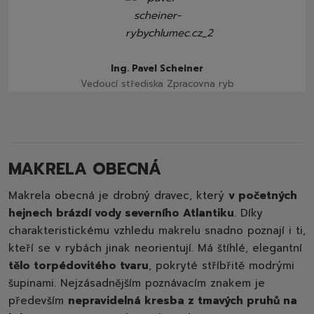
Ing. Pavel Scheiner
Vedoucí střediska Zpracovna ryb
MAKRELA OBECNÁ
Makrela obecná je drobný dravec, který
v početných
hejnech brázdí vody severního Atlantiku
. Díky
charakteristickému vzhledu makrelu snadno poznají i ti,
kteří se v rybách jinak neorientují. Má štíhlé, elegantní
tělo torpédovitého tvaru
, pokryté stříbřitě modrými
šupinami. Nejzásadnějším poznávacím znakem je
především
nepravidelná kresba z tmavých pruhů na