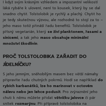
I když svým krásným vzhledem a impozantní velikostí
láká rybáře k ulovení, není to kousek, který by se dal
snadno chytit. Tolstolobik je rychlý a plachý. Chytit ho
je tedy skutečnou výzvou, ale rozhodně to stojí za to –
jeho maso totiž přináší řadu benefitů. Tolstolobik je
přísný vegetarián, který
se živí planktonem, řasami a
sinicemi
, a tak jeho
maso obsahuje minimální
množství škodlivin
.
PROČ TOLSTOLOBIKA ZAŘADIT DO
JÍDELNÍČKU?
S jeho jemným, sněhobílým masem bez větší námahy
připravíte řadu chutných pokrmů. Hodí se například
do
rybích karbanátků, lze ho marinovat v octovém
nálevu nebo jen lehce podusit
. Pro zvýraznění jeho
chuti k němu můžete přidat
větvičku jalovce
či pár
snítek
rozmarýnu
. Při přípravě tolstolobika na