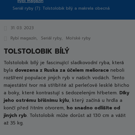
Rybí magazín
Rybářství
Seriál ryby (7): Tolstolobik bílý a makrela obecná
Chlumec
nad
Cidlinou,
31. 03. 2023
a.s.
Rybí magazín
Seriál ryby
Mořské ryby
TOLSTOLOBIK BÍLÝ
Tolstolobik bílý je fascinující sladkovodní ryba, která
byla
dovezena z Ruska za účelem meliorace
neboli
rozšíření populace jiných ryb v našich vodách. Tento
majestátní tvor má stříbřité až perleťově lesklé břicho
a boky, které kontrastují s šedozeleným hřbetem.
Díky
jeho ostrému břišnímu kýlu
, který začíná u hrdla a
končí před řitním otvorem,
ho snadno odlišíte od
jiných ryb
. Tolstolobik může dorůst až 130 cm a vážit
až 35 kg.