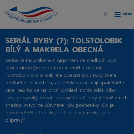
Rozbalen
Vyhledávání
menu
SERIÁL RYBY (7): TOLSTOLOBIK
BÍLÝ A MAKRELA OBECNÁ
Jedna
je
mírumilovným gigantem
ze sladkých vod,
druhá
drobným predátorem
moří a oceánů.
Tolstolobik bílý a makrela obecná
jsou ryby zcela
odlišného charakteru, ale překvapivě mají společného
více, než by se na první pohled mohlo zdát.
Obě
spojuje vysoký obsah zdravých tuků
, díky čemuž z nich
snadno vytvoříte šťavnaté rybí pochoutky. Co je
dobré vědět před tím, než se pustíte do jejich
přípravy?