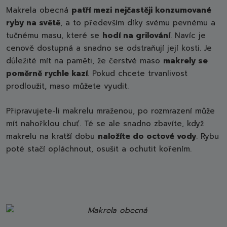
Makrela obecná
patří mezi nejčastěji konzumované
ryby na světě
, a to především díky svému pevnému a
tučnému masu, které se
hodí na grilování
. Navíc je
cenově dostupná a snadno se odstraňují její kosti. Je
důležité mít na paměti, že čerstvé maso
makrely se
poměrně rychle kazí
. Pokud chcete trvanlivost
prodloužit, maso můžete vyudit.
Připravujete-li makrelu mraženou, po rozmrazení může
mít nahořklou chuť. Té se ale snadno zbavíte, když
makrelu na kratší dobu
naložíte do octové vody
. Rybu
poté stačí opláchnout, osušit a ochutit kořením.