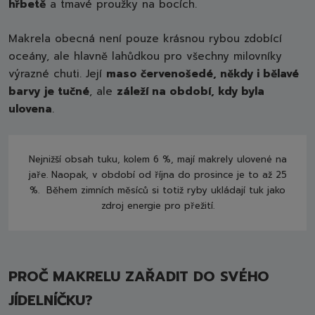
hřbetě
a tmavé proužky na bocích.
Makrela obecná není pouze krásnou rybou zdobící
oceány, ale hlavně lahůdkou pro všechny milovníky
výrazné chuti. Její
maso červenošedé, někdy i bělavé
barvy
je tučné
, ale
záleží na období, kdy byla
ulovena
.
Nejnižší obsah tuku, kolem 6 %, mají makrely ulovené na
jaře. Naopak, v období od října do prosince je to až 25
%. Během zimních měsíců si totiž ryby ukládají tuk jako
zdroj energie pro přežití.
PROČ MAKRELU ZAŘADIT DO SVÉHO
JÍDELNÍČKU?