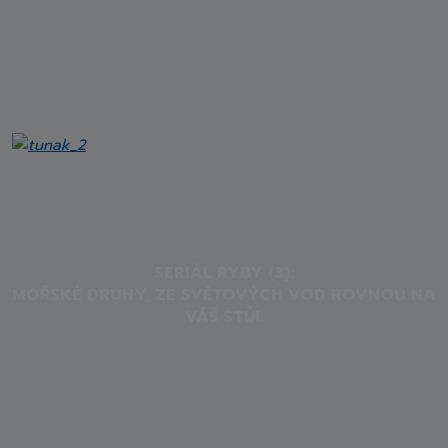
SERIÁL RYBY (3):
MOŘSKÉ DRUHY, ZE SVĚTOVÝCH VOD ROVNOU NA
VÁŠ STŮL