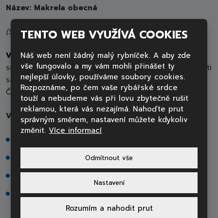
Název:
Makrela obecná
(Scomber scombrus)
TENTO WEB VYUŽÍVÁ COOKIES
Výskyt
: Makrela má domov ve vodách
Náš web není žádný malý rybníček. A aby zde
vše fungovalo a my vám mohli přinášet ty
severovýchodního Atlantiku. Vyskytuje se také v oblasti
nejlepší úlovky, používáme soubory cookies.
sahající od Norska, přes Maroko až po Středozemní a
Rozpoznáme, po čem vaše rybářské srdce
Černé moře.
touží a nebudeme vás při lovu zbytečně rušit
reklamou, která vás nezajímá. Nahoďte prut
Výživové hodnoty –
100 g makrely (syrové) obsahuje:
správným směrem, nastavení můžete kdykoliv
změnit.
Více informací
874 kJ
bílkoviny 18,6 g
Odmítnout vše
sacharidy 0 g
Nastavení
tuky 15 g
Rozumím a nahodit prut