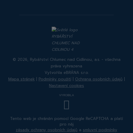
Facebook
Instagram
Rybářství
Rybářství
Chlumec
Chlumec
nad
nad
Cidlinou
Cidlinou
© 2026, Rybářství Chlumec nad Cidlinou, a.s. - všechna
práva vyhrazena
Vytvořila eBRÁNA s.r.o.
Mapa stránek
|
Podmínky použití
|
Ochrana osobních údajů
|
Nastavení cookies
VYROBILA
Tento web je chráněn pomocí Google ReCAPTCHA a platí
pro něj
zásady ochrany osobních údajů
a
smluvní podmínky