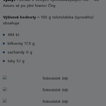
Amuru až po jižní hranici Číny.
Výživové hodnoty –
100 g tolstolobika (syrového)
obsahuje:
484 kJ
bílkoviny 17,9 g
sacharidy 0 g
tuky 5,1 g