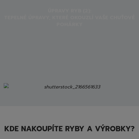
ÚPRAVY RYB (2):
TEPELNÉ ÚPRAVY, KTERÉ OKOUZLÍ VAŠE CHUŤOVÉ
POHÁRKY
KDE NAKOUPÍTE RYBY A VÝROBKY?