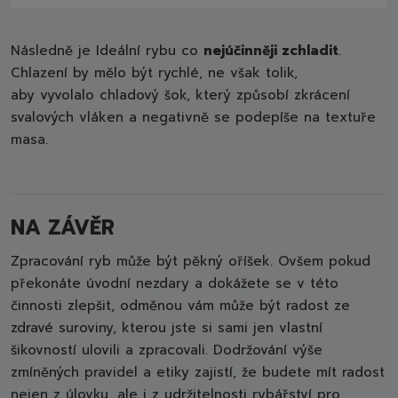
Následně je Ideální rybu co
nejúčinněji zchladit
.
Chlazení by mělo být rychlé, ne však tolik,
aby vyvolalo chladový šok, který způsobí zkrácení
svalových vláken a negativně se podepíše na textuře
masa.
NA ZÁVĚR
Zpracování ryb může být pěkný oříšek. Ovšem pokud
překonáte úvodní nezdary a dokážete se v této
činnosti zlepšit, odměnou vám může být radost ze
zdravé suroviny, kterou jste si sami jen vlastní
šikovností ulovili a zpracovali. Dodržování výše
zmíněných pravidel a etiky zajistí, že budete mít radost
nejen z úlovku, ale i z udržitelnosti rybářství pro