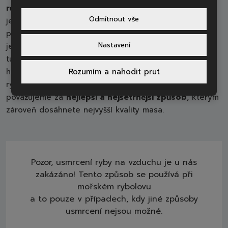
různými způsoby.
Ve velkých
rybích zpracovnách
jako
Odmítnout vše
je ta naše se nejčastěji používá usmrcení elektrickým
proudem. Dalšími metodami vás nebudeme zatěžovat,
Nastavení
jelikož sportovní rybář si nejlépe vystačí s vhodným
tupým předmětem, kterým provede úder na temeno
hlavy, a nožem, kterým přetne žaberní tepnu. Tím je
Rozumím a nahodit prut
ryba okamžitě omráčena a v bezvědomí vykrví. Toto
považujeme za
n
ejlepší a nejšetrnější způsob
, kterým
zároveň dosáhnete nejvyšší kvality masa.
Pozor, usmrcení ryby na vzduchu je u nás
zakázáno! Tento způsob se používá při
mořském rybolovu
a to pouze v případech, kdy jiné způsoby
usmrcení nejsou možné.