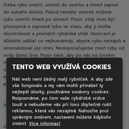
třeba rybu změřit, umístit do vezírku a ihned zapsat
do sumáře úlovků. Pokud nemáte vezírek můžete
rybu usmrtit ihned po ulovení. Pozor, vždy musí být
přisvojená a zapsaná ryba ve stavu, aby ji mohla
zkontrolovat a přeměřit rybářská stráž. Usmrcení je
důležité udělat co nejhumánněji, abyste rybu netrápili a
minimalizovali její stres. Nedoporučujeme nosit ryby od
vody domů živé. Pozor také, aby po vás na lovném
místě nezůstal nepořádek jako větší množství šupin
TENTO WEB VYUŽÍVÁ COOKIES
nebo vnitřnosti. Každý rybář by měl mít na paměti, že
ryba je živý organismus
, a proto je potřeba
chovat
Náš web není žádný malý rybníček. A aby zde
se k ní s respektem.
vše fungovalo a my vám mohli přinášet ty
nejlepší úlovky, používáme soubory cookies.
Rozpoznáme, po čem vaše rybářské srdce
touží a nebudeme vás při lovu zbytečně rušit
reklamou, která vás nezajímá. Nahoďte prut
správným směrem, nastavení můžete kdykoliv
změnit.
Více informací
Usmrcení ryb je ČR povoleno provádět
několika