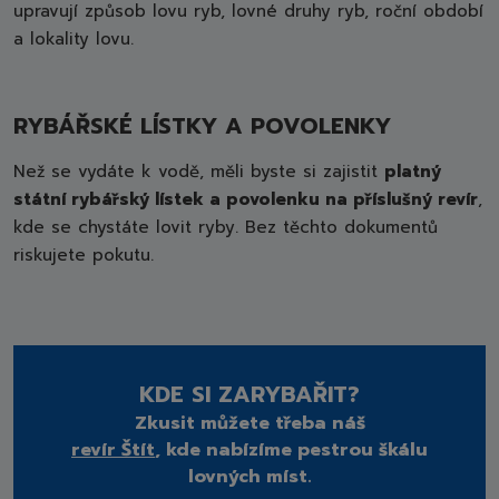
upravují způsob lovu ryb, lovné druhy ryb, roční období
a lokality lovu.
RYBÁŘSKÉ LÍSTKY A POVOLENKY
Než se vydáte k vodě, měli byste si zajistit
platný
státní rybářský lístek a povolenku na příslušný revír
,
kde se chystáte lovit ryby. Bez těchto dokumentů
riskujete pokutu.
KDE SI ZARYBAŘIT?
Zkusit můžete třeba náš
revír Štít
, kde nabízíme pestrou škálu
lovných míst.