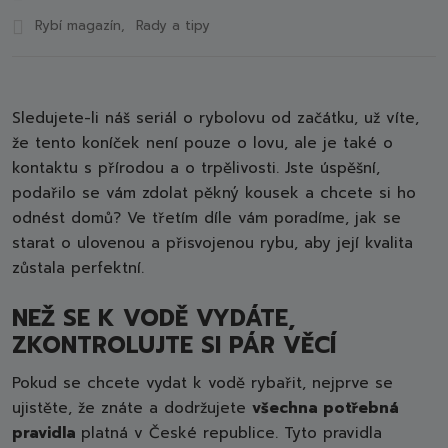
a.s.
Rybí magazín
Rady a tipy
Sledujete-li náš seriál o rybolovu od začátku, už víte,
že tento koníček není pouze o lovu, ale je také o
kontaktu s přírodou a o trpělivosti. Jste úspěšní,
podařilo se vám zdolat pěkný kousek a chcete si ho
odnést domů? Ve třetím díle vám poradíme, jak se
starat o ulovenou a přisvojenou rybu, aby její kvalita
zůstala perfektní.
NEŽ SE K VODĚ VYDÁTE,
ZKONTROLUJTE SI PÁR VĚCÍ
Pokud se chcete vydat k vodě rybařit, nejprve se
ujistěte, že znáte a dodržujete
všechna potřebná
pravidla
platná v České republice. Tyto pravidla