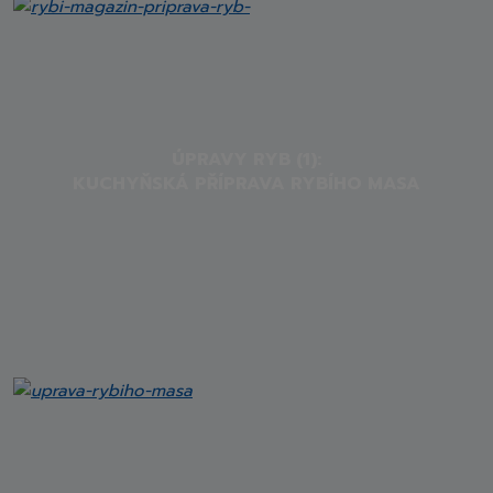
ÚPRAVY RYB (1):
KUCHYŇSKÁ PŘÍPRAVA RYBÍHO MASA