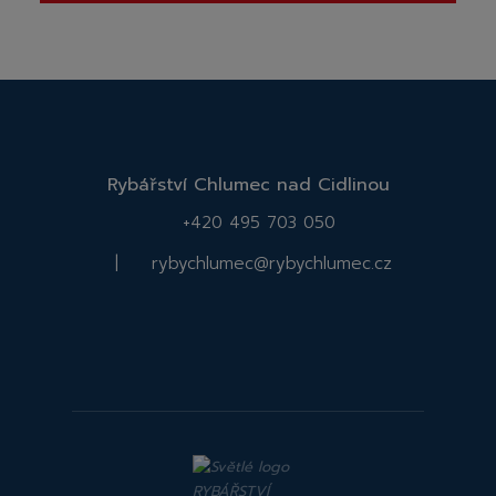
Rybářství Chlumec nad Cidlinou
+420 495 703 050
|
rybychlumec@rybychlumec.cz
Facebook
Instagram
Rybářství
Rybářství
Chlumec
Chlumec
nad
nad