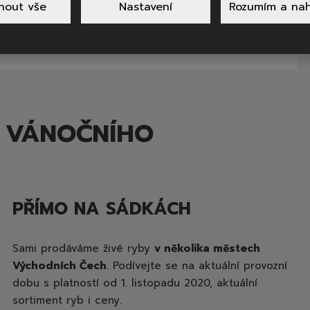
nout vše
Nastavení
Rozumím a nah
e podle Státního zdravotního ústavu (SZÚ) pomoci
em jsou v zimě právě ryby. Více o tomto tématu jsme
.
ve stručné novince
 VÁNOČNÍHO
PŘÍMO NA SÁDKÁCH
Sami prodáváme živé ryby
v několika městech
Východních Čech
. Podívejte se na aktuální provozní
dobu s platností od 1. listopadu 2020, aktuální
sortiment ryb i ceny.