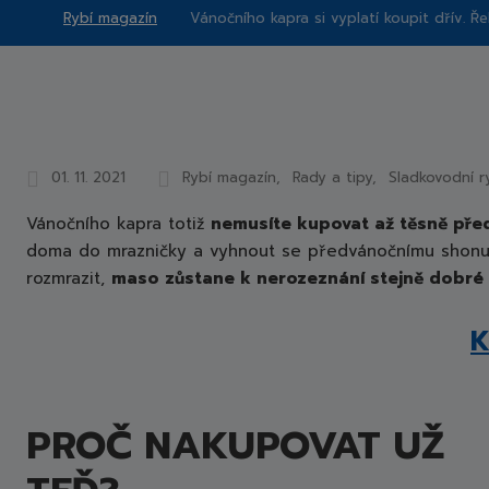
Rybí magazín
Vánočního kapra si vyplatí koupit dřív. 
Rybářství
Chlumec
nad
Cidlinou,
a.s.
01. 11. 2021
Rybí magazín
Rady a tipy
Sladkovodní r
Vánočního kapra totiž
nemusíte kupovat až těsně pře
doma do mrazničky a vyhnout se předvánočnímu shonu. 
rozmrazit,
maso zůstane k nerozeznání stejně dobré a 
K
PROČ NAKUPOVAT UŽ