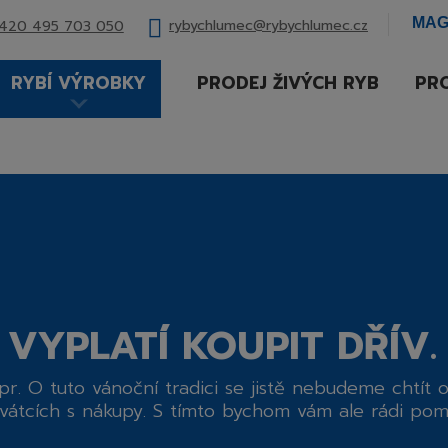
MAG
rybychlumec@rybychlumec.cz
420 495 703 050
RYBÍ VÝROBKY
PRODEJ ŽIVÝCH RYB
PRO
 VYPLATÍ KOUPIT DŘÍV
pr. O tuto vánoční tradici se jistě nebudeme chtít oc
svátcích s nákupy. S tímto bychom vám ale rádi pomo