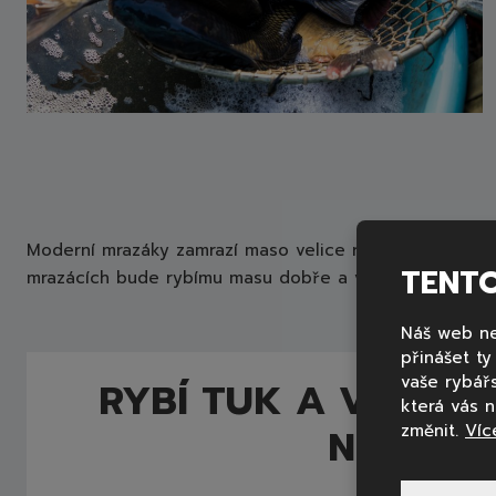
Moderní mrazáky zamrazí maso velice rychle a mají mini
TENT
mrazácích bude rybímu masu dobře a vy si ještě více 
Náš web ne
přinášet t
vaše rybář
RYBÍ TUK A VITAMIN
která vás 
NEMOCI 
změnit.
Víc