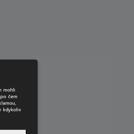
m mohli
, po čem
klamou,
 kdykoliv