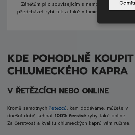
Odmít
Zánětům plic souvisejícím s nemocí COVID-19 můž
předcházet rybí tuk a také vitamin D, jehož zdroj
pro vás shrnuli
KDE POHODLNĚ KOUPIT
CHLUMECKÉHO KAPRA
V ŘETĚZCÍCH NEBO ONLINE
Kromě samotných
řetězců
, kam dodáváme, můžete v
dnešní době sehnat
100% čerstvé
ryby také online.
Za čerstvost a kvalitu chlumeckých kaprů vám ručíme.