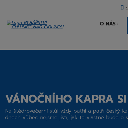
+
O NÁS
ODNÍ
RANA
VÁNOČNÍHO KAPRA SI
Na štědrovečerní stůl vždy patřil a patří český ka
dnech vůbec nejsme jistí, jak to vlastně bude o 