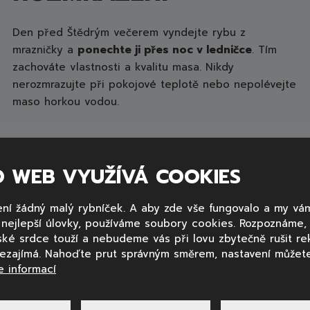
Den před Štědrým večerem vyndejte rybu z
mrazničky a
ponechte ji přes noc v ledničce
. Tím
zachováte vlastnosti a kvalitu masa. Nikdy
nerozmrazujte při pokojové teplotě nebo nepolévejte
maso horkou vodou.
málně třídu mrazení 3 hvězdičky (-18 °C). V takových
O WEB VYUŽÍVÁ COOKIES
pochutnáte.
ní žádný malý rybníček. A aby zde vše fungovalo a my vá
y nejlepší úlovky, používáme soubory cookies. Rozpoznáme
ské srdce touží a nebudeme vás při lovu zbytečně rušit re
 D: BOJOVNÍCI PROTI
nezajímá. Nahoďte prut správným směrem, nastavení můžete
COVID-19
e informací