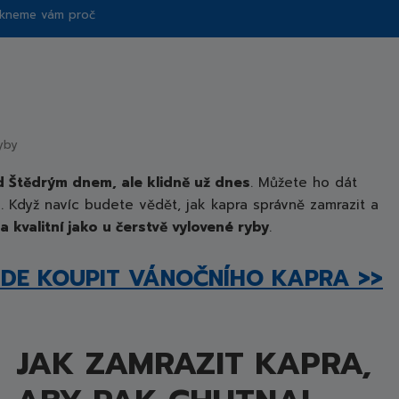
Řekneme vám proč
yby
d Štědrým dnem, ale klidně už dnes
. Můžete ho dát
Když navíc budete vědět, jak kapra správně zamrazit a
kvalitní jako u čerstvě vylovené ryby
.
DE KOUPIT VÁNOČNÍHO KAPRA >>
JAK ZAMRAZIT KAPRA,