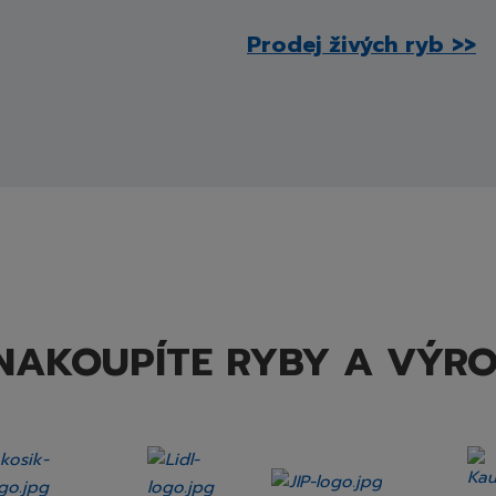
Prodej živých ryb >>
NAKOUPÍTE RYBY A VÝR