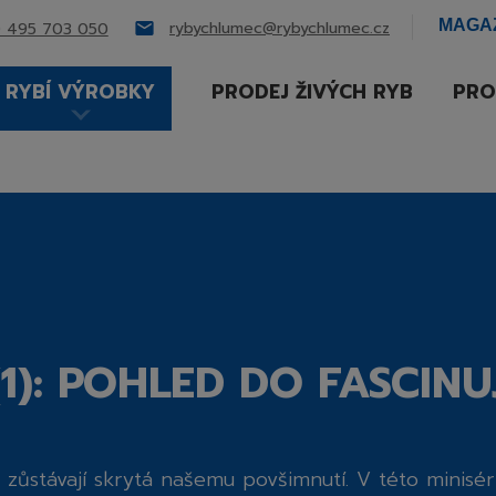
MAGA
rybychlumec@rybychlumec.cz
 495 703 050
RYBÍ VÝROBKY
PRODEJ ŽIVÝCH RYB
PRO
1): POHLED DO FASCIN
 zůstávají skrytá našemu povšimnutí. V této minisér