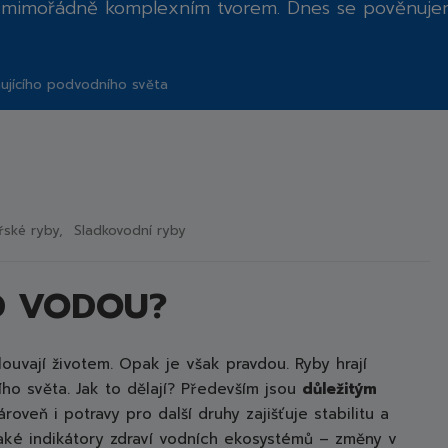
t
mimořádně komplexním tvorem
. Dnes se pověnuje
ujícího podvodního světa
řské ryby
Sladkovodní ryby
D VODOU?
ouvají životem. Opak je však pravdou. Ryby hrají
ho světa. Jak to dělají? Především jsou
důležitým
ároveň i potravy pro další druhy zajišťuje stabilitu a
také indikátory zdraví vodních ekosystémů – změny v