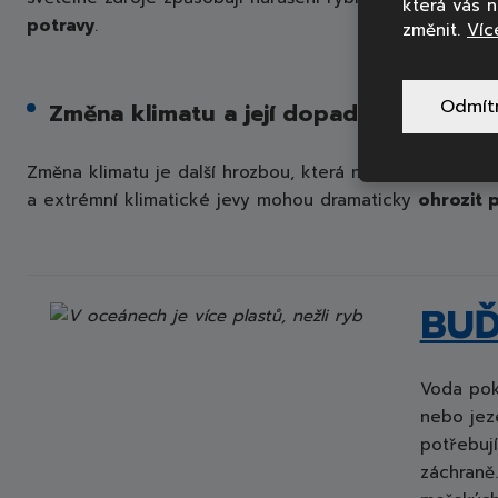
která vás 
potravy
.
změnit.
Víc
Odmít
Změna klimatu a její dopad
Změna klimatu je další hrozbou, která může mít pro ryb
a extrémní klimatické jevy mohou dramaticky
ohrozit 
BUĎ
Voda pokr
nebo jez
potřebují
záchraně