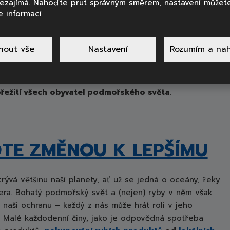
nezajímá. Nahoďte prut správným směrem, nastavení můžete
e informací
nout vše
Nastavení
Rozumím a nah
y fatální následky. Zvýšení teplot vod, kyselost oceánů
přežití všech obyvatel podmořského světa
.
TE ZMĚNOU K LEPŠÍMU
ývá většinu naší planety, ať už se jedná o oceány, řeky
era. Bohatý podmořský svět a (nejen) ryby v něm však
 naši ochranu – každý z nás může hrát roli v jeho
. Malé každodenní činy, jako je odpovědná spotřeba