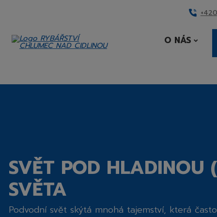
+420
O NÁS
DNÍ
RANA
SVĚT POD HLADINOU (
SVĚTA
Podvodní svět skýtá mnohá tajemství, která často