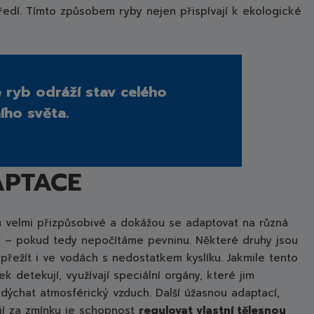
tředí. Tímto způsobem ryby nejen přispívají k ekologické
 ryb odráží stav celého
ho světa.
Y JAKO MISTŘI
PTACE
u velmi přizpůsobivé a dokážou se adaptovat na různá
í – pokud tedy nepočítáme pevninu. Některé druhy jsou
přežít i ve vodách s nedostatkem kyslíku. Jakmile tento
k detekují, využívají speciální orgány, které jim
dýchat atmosférický vzduch. Další úžasnou adaptací,
ojí za zmínku je schopnost
regulovat vlastní tělesnou