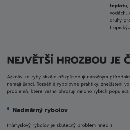
teplotu
,
vodách, k
druhy pr
tropický
NEJVĚTŠÍ HROZBOU JE 
Ačkoliv se ryby skvěle přizpůsobují náročným přírodn
nemají šanci. Rozsáhlé rybolovné praktiky, znečištění v
problémů, které vážně ohrožují mnoho rybích populací.
Nadměrný rybolov
Průmyslový rybolov je skutečný problém hned z