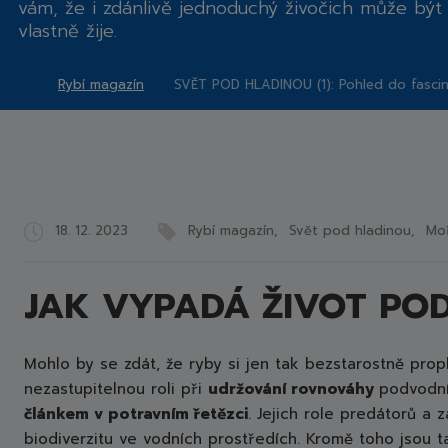
vám, že i
zdánlivě jednoduchý živočich
může bý
vlastně žije.
Rybí magazín
SVĚT POD HLADINOU (1): Pohled do fascin
Rybářství
Chlumec
nad
Cidlinou,
a.s.
18. 12. 2023
Rybí magazín
Svět pod hladinou
Mo
JAK VYPADÁ ŽIVOT PO
Mohlo by se zdát, že ryby si jen tak bezstarostně propl
nezastupitelnou roli při
udržování rovnováhy
podvodní
článkem v potravním řetězci
. Jejich role predátorů a z
biodiverzitu ve vodních prostředích. Kromě toho jsou 