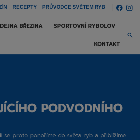
ZÍN
RECEPTY
PRŮVODCE SVĚTEM RYB
DEJNA BŘEZINA
SPORTOVNÍ RYBOLOV
Vyh
KONTAKT
UJÍCÍHO PODVODNÍHO
ii se proto ponoříme do světa ryb a přiblížíme