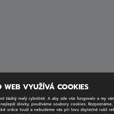
O WEB VYUŽÍVÁ COOKIES
ní žádný malý rybníček. A aby zde vše fungovalo a my vá
tění
ovlivňují reprodukční schopnosti
ryb a zhoršují
y nejlepší úlovky, používáme soubory cookies. Rozpoznáme
ištění navíc ryby čelí i znečištění světelnému. Umělé
ské srdce touží a nebudeme vás při lovu zbytečně rušit re
ají
vliv na jejich chování
(včetně migrace), ale i
hledání