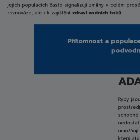
jejich populacích často signalizují změny v celém pros
rovnováze, ale i k zajištění
zdraví vodních toků
.
Přítomnost a populace
podvodní
RYB
ADA
Ryby jso
prostřed
schopné 
nedostate
umožňují 
která st