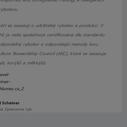
ybolovu.
ří se zasazují o udržitelný rybolov a produkci. V
hů je naše společnost certifikována dle standardu
 odpovědný rybolov a odpovídající metody lovu.
lture Stewardship Council (ASC), která se zasazuje
b, korýšů a měkkýšů.
l Scheiner
ka Zpracovna ryb