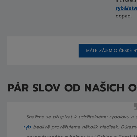
mořských
rybářstv
dopad.
MÁTE ZÁJEM O ČESKÉ RY
PÁR SLOV OD NAŠICH 
Snažíme se přispívat k udržitelnému rybolovu a
ryb
bedlivě prověřujeme několik hledisek. Důrazn
neregulovaného rybolovu (IUU Fishing = Illegal, 