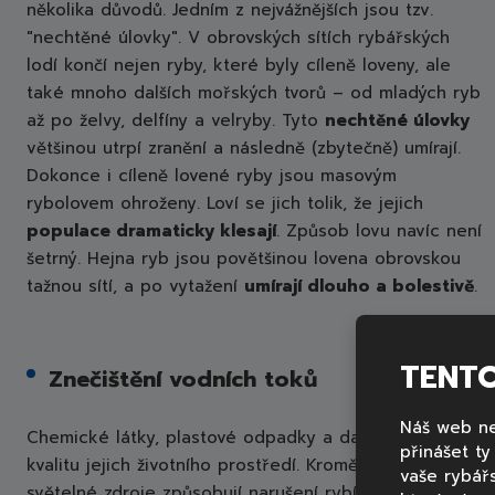
několika důvodů. Jedním z nejvážnějších jsou tzv.
"nechtěné úlovky". V obrovských sítích rybářských
lodí končí nejen ryby, které byly cíleně loveny, ale
také mnoho dalších mořských tvorů – od mladých ryb
až po želvy, delfíny a velryby. Tyto
nechtěné úlovky
většinou utrpí zranění a následně (zbytečně) umírají.
Dokonce i cíleně lovené ryby jsou masovým
rybolovem ohroženy. Loví se jich tolik, že jejich
populace dramaticky klesají
. Způsob lovu navíc není
šetrný. Hejna ryb jsou povětšinou lovena obrovskou
tažnou sítí, a po vytažení
umírají dlouho a bolestivě
.
TENT
Znečištění vodních toků
Náš web ne
Chemické látky, plastové odpadky a další formy znečiš
přinášet t
kvalitu jejich životního prostředí. Kromě fyzického zneč
vaše rybář
světelné zdroje způsobují narušení rybích biorytmů a m