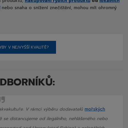
 produktů,
nakupování rybích produktů
od
lokálních
í
nebo snaha o snížení znečištění, mohou mít ohromný
BY V NEJVYŠŠÍ KVALITĚ?
ODBORNÍKŮ:
 akvakultuře. V rámci výběru dodavatelů
mořských
ě se distancujeme od ilegálního, nehlášeného nebo
Unreported and Unregulated Fishing) a nelegálních