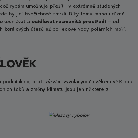
 což rybám umožňuje přežít i v extrémně studených
de by jiní živočichové zmrzli. Díky tomu mohou různé
ozkoumávat a
osídlovat rozmanitá prostředí
– od
ch korálových útesů až po ledové vody polárních moří.
ČLOVĚK
ím podmínkám, proti výzvám vyvolaným člověkem většinou
odních toků a změny klimatu jsou jen některé z