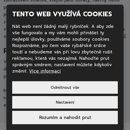
připomínky týkající se obsahu webu či důvodného
TENTO WEB VYUŽÍVÁ COOKIES
podezření, že webová stránka nesplňuje požadavky
zákona č. 99/2019 Sb., ve znění pozdějších předpisů,
Náš web není žádný malý rybníček. A aby zde
včetně možnosti podat podnět vůči příslušným státním
vše fungovalo a my vám mohli přinášet ty
orgánům, můžete psát na adresu: [email správce webu].
nejlepší úlovky, používáme soubory cookies.
Rozpoznáme, po čem vaše rybářské srdce
POSTUP PRO PROSAZOVÁNÍ PRÁVA
touží a nebudeme vás při lovu zbytečně rušit
reklamou, která vás nezajímá. Nahoďte prut
V případě neuspokojivé odpovědi na zpětnou vazbu
správným směrem, nastavení můžete kdykoliv
dle předchozího odstavce, můžete kontaktovat
změnit.
Více informací
příslušný orgán pro prosazování práva:
Odmítnout vše
Ministerstvo vnitra, odbor eGovernmentu
náměstí Hrdinů 1634/3, 140 21 Praha 4
Nastavení
email: pristupnost@mvcr.cz
Rozumím a nahodit prut