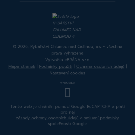
Rybářství
Rybářství
Chlumec
Chlumec
nad
nad
Cidlinou
Cidlinou
© 2026, Rybářství Chlumec nad Cidlinou, a.s. - všechna
práva vyhrazena
Vytvořila eBRÁNA s.r.o.
Mapa stránek
|
Podmínky použití
|
Ochrana osobních údajů
|
Nastavení cookies
VYROBILA
Tento web je chráněn pomocí Google ReCAPTCHA a platí
pro něj
zásady ochrany osobních údajů
a
smluvní podmínky
společnosti Google.