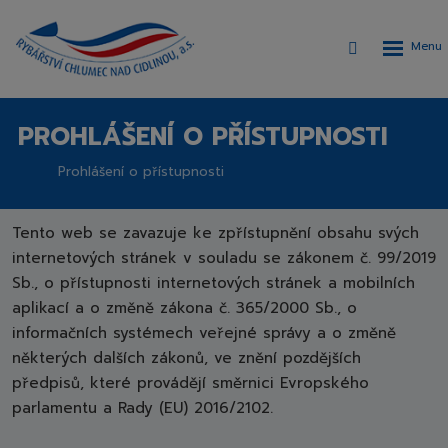
Rozbalen
Vyhledávání
menu
PROHLÁŠENÍ O PŘÍSTUPNOSTI
Prohlášení o přístupnosti
Rybářství
Chlumec
nad
Tento web se zavazuje ke zpřístupnění obsahu svých
Cidlinou,
internetových stránek v souladu se zákonem č. 99/2019
a.s.
Sb., o přístupnosti internetových stránek a mobilních
aplikací a o změně zákona č. 365/2000 Sb., o
informačních systémech veřejné správy a o změně
některých dalších zákonů, ve znění pozdějších
předpisů, které provádějí směrnici Evropského
parlamentu a Rady (EU) 2016/2102.