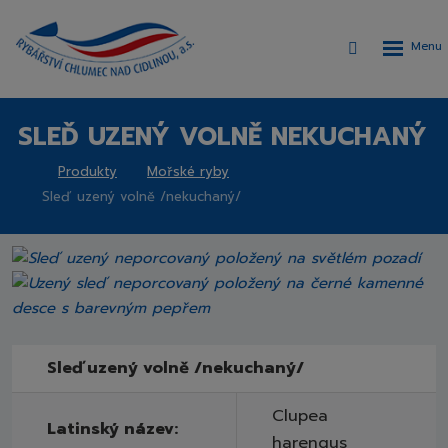
Rozbalen
Vyhledávání
menu
SLEĎ UZENÝ VOLNĚ NEKUCHANÝ
Produkty
Mořské ryby
Rybářství
Sleď uzený volně /nekuchaný/
Chlumec
nad
Cidlinou,
a.s.
Sleď uzený volně /nekuchaný/
Clupea
Latinský název:
harengus