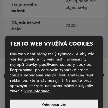
2,5 kg nebo dle
skupinového
objednávky
balení:
Objednávkové
73034
číslo:
TENTO WEB VYUŽÍVÁ COOKIES
Náš web není žádný malý rybníček. A aby zde
vše fungovalo a my vám mohli přinášet ty
nejlepší úlovky, používáme soubory cookies.
Rozpoznáme, po čem vaše rybářské srdce
KDE NAKOUPÍTE RYBY A VÝROBKY?
touží a nebudeme vás při lovu zbytečně rušit
reklamou, která vás nezajímá. Nahoďte prut
správným směrem, nastavení můžete kdykoliv
změnit.
Více informací
Odmítnout vše