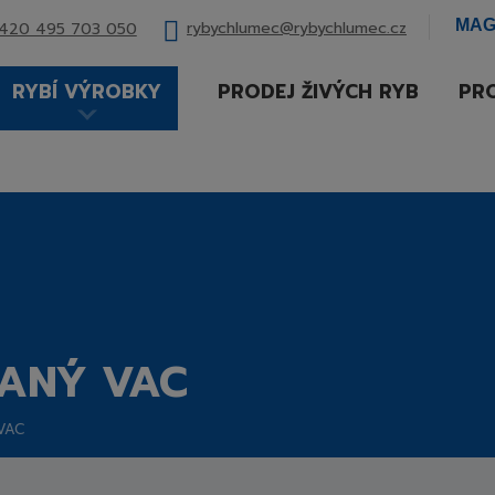
MAG
rybychlumec@rybychlumec.cz
420 495 703 050
RYBÍ VÝROBKY
PRODEJ ŽIVÝCH RYB
PRO
VANÝ VAC
 VAC