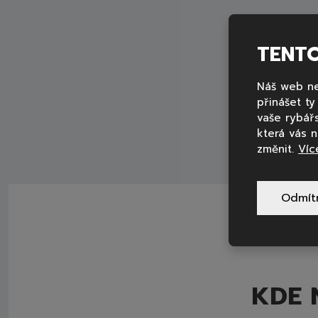
TENT
Náš web ne
přinášet t
vaše rybář
která vás 
změnit.
Víc
Odmít
KDE 