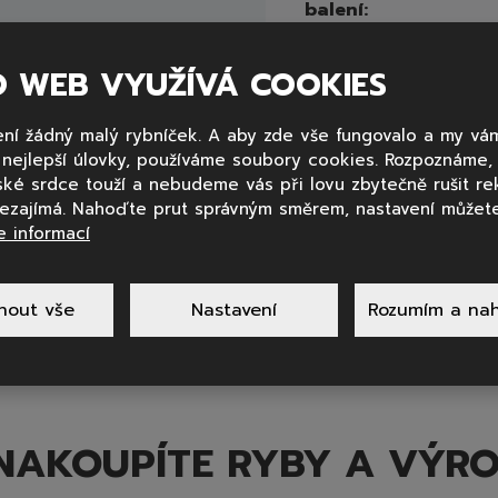
balení:
Hmotnost skupinov
O WEB VYUŽÍVÁ COOKIES
balení:
ní žádný malý rybníček. A aby zde vše fungovalo a my vá
Objednávkové číslo:
y nejlepší úlovky, používáme soubory cookies. Rozpoznáme
ské srdce touží a nebudeme vás při lovu zbytečně rušit re
nezajímá. Nahoďte prut správným směrem, nastavení můžete
e informací
nout vše
Nastavení
Rozumím a nah
NAKOUPÍTE RYBY A VÝR