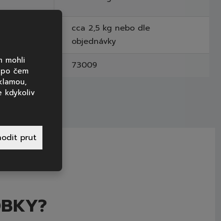
ého
cca 2,5 kg nebo dle
objednávky
m mohli
73009
, po čem
klamou,
 kdykoliv
odit prut
OBKY?