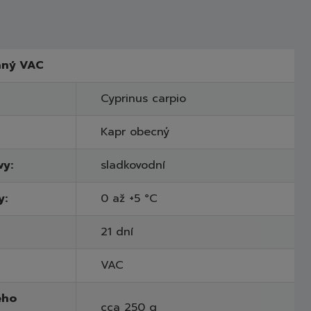
aný VAC
Cyprinus carpio
Kapr obecný
vy:
sladkovodní
y:
0 až +5 °C
21 dní
VAC
ého
cca 250 g