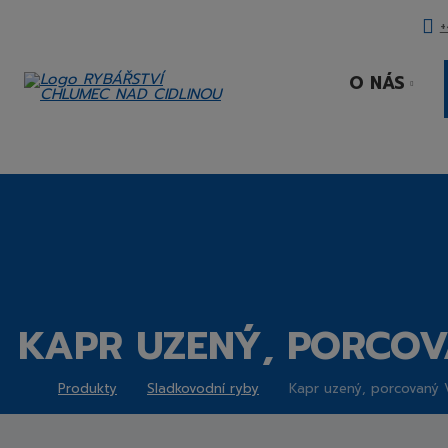
+
O NÁS
ODNÍ
RANA
KAPR UZENÝ, PORCO
Produkty
Sladkovodní ryby
Kapr uzený, porcovaný
Rybářství
Chlumec
nad