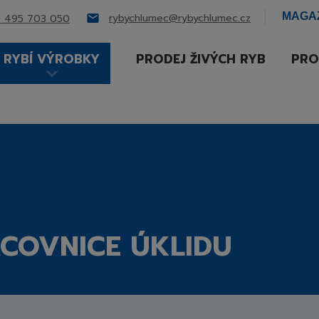
MAGA
rybychlumec@rybychlumec.cz
 495 703 050
RYBÍ VÝROBKY
PRODEJ ŽIVÝCH RYB
PRO
ACOVNICE ÚKLIDU