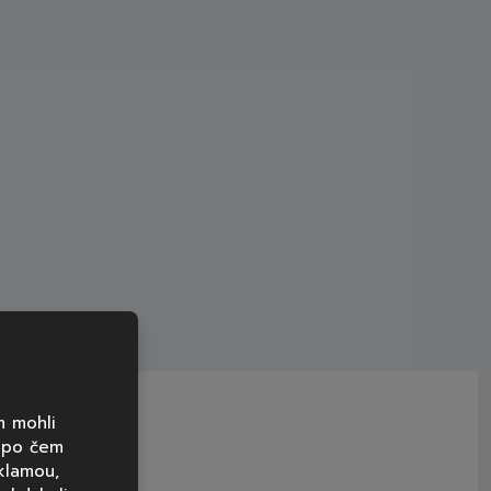
m mohli
, po čem
klamou,