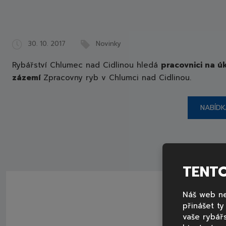
Cidlinou,
a.s.
30. 10. 2017
Novinky
Rybářství Chlumec nad Cidlinou hledá
pracovnici na ú
zázemí
Zpracovny ryb v Chlumci nad Cidlinou.
NABÍDK
TENT
Náš web ne
přinášet t
vaše rybář