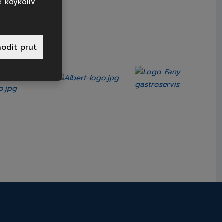
 kdykoliv
OBKY?
odit prut