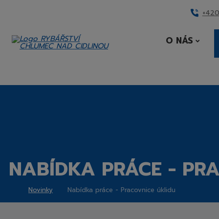
+420
O NÁS
DNÍ
RANA
NABÍDKA PRÁCE - PR
Novinky
Nabídka práce - Pracovnice úklidu
Rybářství
Chlumec
nad