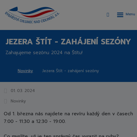
Rozbalen
Vyhledávání
menu
JEZERA ŠTÍT - ZAHÁJENÍ SEZÓNY
Zahajujeme sezónu 2024 na Štítu!
Novinky
Jezera Štít - zahájení sezóny
Rybářství
Chlumec
nad
01. 03. 2024
Cidlinou,
Novinky
a.s.
Od 1. března nás najdete na revíru každý den v časech
7:00 - 11:30 a 12:30 - 19:00.
Co myslíte, už je ten správný čas vyrazit na ryby?