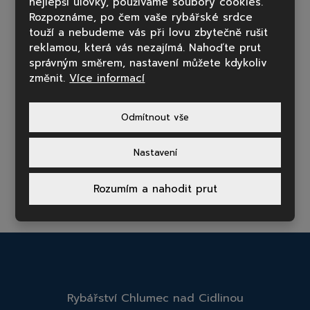
nejlepší úlovky, používáme soubory cookies.
Rozpoznáme, po čem vaše rybářské srdce
touží a nebudeme vás při lovu zbytečně rušit
reklamou, která vás nezajímá. Nahoďte prut
správným směrem, nastavení můžete kdykoliv
změnit.
Více informací
Odmítnout vše
Nastavení
DALŠÍ PRODEJNÍ MÍSTA
Rozumím a nahodit prut
Rybářství Chlumec nad Cidlinou