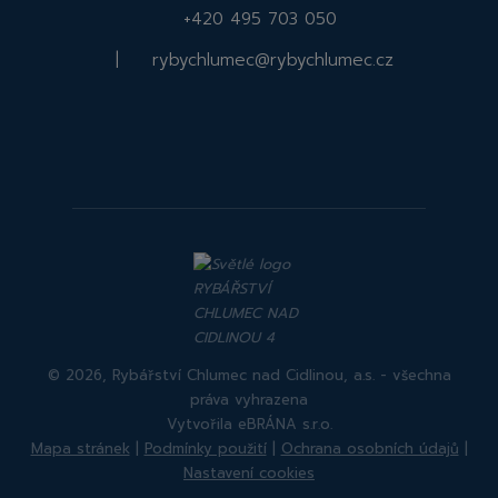
+420 495 703 050
|
rybychlumec@rybychlumec.cz
Facebook
Instagram
Rybářství
Rybářství
Chlumec
Chlumec
nad
nad
Cidlinou
Cidlinou
© 2026, Rybářství Chlumec nad Cidlinou, a.s. - všechna
práva vyhrazena
Vytvořila eBRÁNA s.r.o.
Mapa stránek
|
Podmínky použití
|
Ochrana osobních údajů
|
Nastavení cookies