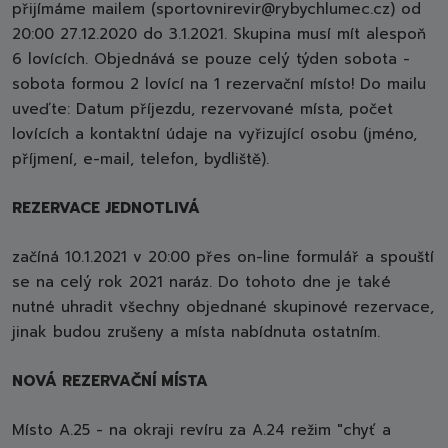
přijímáme mailem (sportovnirevir@rybychlumec.cz) od
20:00 27.12.2020 do 3.1.2021. Skupina musí mít alespoň
6 lovících. Objednává se pouze celý týden sobota -
sobota formou 2 lovící na 1 rezervační místo! Do mailu
uveďte: Datum příjezdu, rezervované místa, počet
lovících a kontaktní údaje na vyřizující osobu (jméno,
příjmení, e-mail, telefon, bydliště).
REZERVACE JEDNOTLIVÁ
začíná 10.1.2021 v 20:00 přes on-line formulář a spouští
se na celý rok 2021 naráz. Do tohoto dne je také
nutné uhradit všechny objednané skupinové rezervace,
jinak budou zrušeny a místa nabídnuta ostatním.
NOVÁ REZERVAČNÍ MÍSTA
Místo A.25 - na okraji revíru za A.24 režim "chyť a