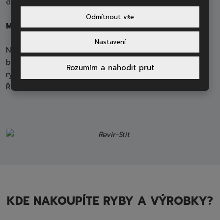
dají se zamluvit i pro jednotlivce.
Odmítnout vše
MÍSTNÍ RYBÁŘSKÝ ŘÁD
Nastavení
Nejvýraznější a zatím stále diskutovaná změna by měla
být lovná míra okouna a minimální velikost nástražní
Rozumím a nahodit prut
rybičky. Jinak dojde pouze ke kosmetickým změnám.
Řád bude ke stažení na webu do konce listopadu.
KDE NAKOUPÍTE RYBY A VÝROBKY?