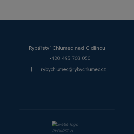
Rybářství Chlumec nad Cidlinou
+420 495 703 050
|
rybychlumec@rybychlumec.cz
Facebook
Instagram
Rybářství
Rybářství
Chlumec
Chlumec
nad
nad