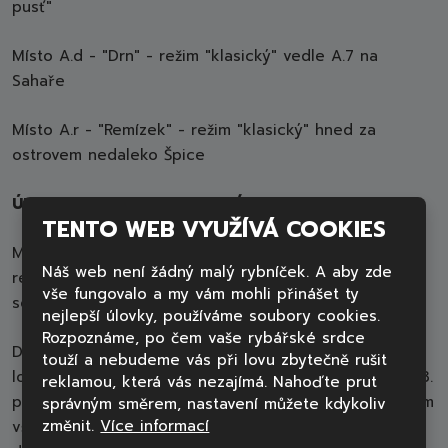
pusť"
Místo A.d - "Drn" - režim "klasický" vedle A.7 na
Sahaře
Místo A.r - "Remízek" - režim "klasický" hned za
ostrovem nedaleko Špice
ÚPRAVA PRAVIDEL REZERVACÍ
TENTO WEB VYUŽÍVÁ COOKIES
Místa A.5 - A.7; A.15 - A.17; Drn a Remízek se budou
Náš web není žádný malý rybníček. A aby zde
rezervovat pouze v celých týdnech od soboty do
vše fungovalo a my vám mohli přinášet ty
soboty! Jiné rezervace systém maže.
nejlepší úlovky, používáme soubory cookies.
Rozpoznáme, po čem vaše rybářské srdce
Drn je jako jediné místo na revíru vhodné pro 2 - 3
touží a nebudeme vás při lovu zbytečně rušit
lovící a bude povinností bukovat vždy pro dva lovící (3.
reklamou, která vás nezajímá. Nahoďte prut
povolenku bude možné dokoupit na místě). Připomínám
správným směrem, nastavení můžete kdykoliv
změnit.
Více informací
všechna ostatní místa jsou koncipovaná pro 2 lovící a